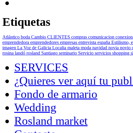
Etiquetas
Atlántico
boda
Cambio
CLIENTES
compras
comunicacion
conexion
emprendedora
emprendedores
empresas
entrevista
españa
Estilismo,
e
imagen
La Voz de Galicia
Localia
maleta
moda
navidad
novia
novio
rosina landó
rosland
Santiago
seminario
Servicio
servicios
shopping
SERVICES
¿Quieres ver aquí tu publ
Fondo de armario
Wedding
Rosland market