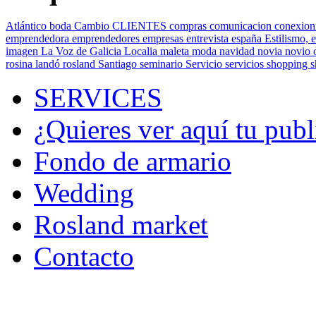
Atlántico
boda
Cambio
CLIENTES
compras
comunicacion
conexion
emprendedora
emprendedores
empresas
entrevista
españa
Estilismo,
e
imagen
La Voz de Galicia
Localia
maleta
moda
navidad
novia
novio
rosina landó
rosland
Santiago
seminario
Servicio
servicios
shopping
SERVICES
¿Quieres ver aquí tu publ
Fondo de armario
Wedding
Rosland market
Contacto