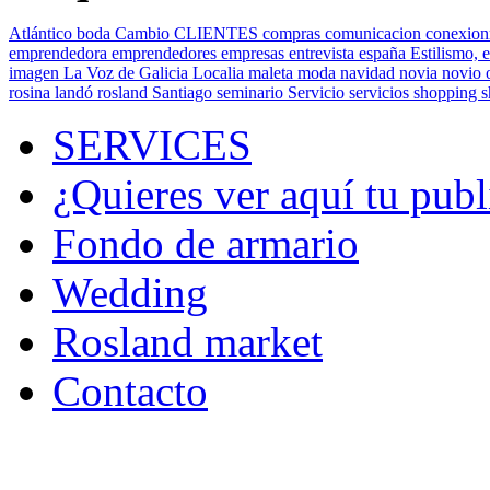
Atlántico
boda
Cambio
CLIENTES
compras
comunicacion
conexion
emprendedora
emprendedores
empresas
entrevista
españa
Estilismo,
e
imagen
La Voz de Galicia
Localia
maleta
moda
navidad
novia
novio
rosina landó
rosland
Santiago
seminario
Servicio
servicios
shopping
SERVICES
¿Quieres ver aquí tu publ
Fondo de armario
Wedding
Rosland market
Contacto