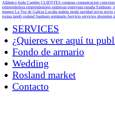
Atlántico
boda
Cambio
CLIENTES
compras
comunicacion
conexion
emprendedora
emprendedores
empresas
entrevista
españa
Estilismo,
e
imagen
La Voz de Galicia
Localia
maleta
moda
navidad
novia
novio
rosina landó
rosland
Santiago
seminario
Servicio
servicios
shopping
SERVICES
¿Quieres ver aquí tu publ
Fondo de armario
Wedding
Rosland market
Contacto