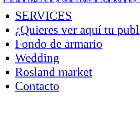
rosina landó
rosland
Santiago
seminario
Servicio
servicios
shopping
SERVICES
¿Quieres ver aquí tu publ
Fondo de armario
Wedding
Rosland market
Contacto