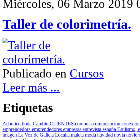
Miércoles, 06 Marzo 2019 
Taller de colorimetría.
Publicado en
Cursos
Leer más ...
Etiquetas
Atlántico
boda
Cambio
CLIENTES
compras
comunicacion
conexion
emprendedora
emprendedores
empresas
entrevista
españa
Estilismo,
e
imagen
La Voz de Galicia
Localia
maleta
moda
navidad
novia
novio