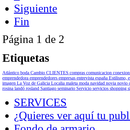
Siguiente
Fin
Página 1 de 2
Etiquetas
Atlántico
boda
Cambio
CLIENTES
compras
comunicacion
conexion
emprendedora
emprendedores
empresas
entrevista
españa
Estilismo,
e
imagen
La Voz de Galicia
Localia
maleta
moda
navidad
novia
novio
rosina landó
rosland
Santiago
seminario
Servicio
servicios
shopping
SERVICES
¿Quieres ver aquí tu publ
Fondo de armario