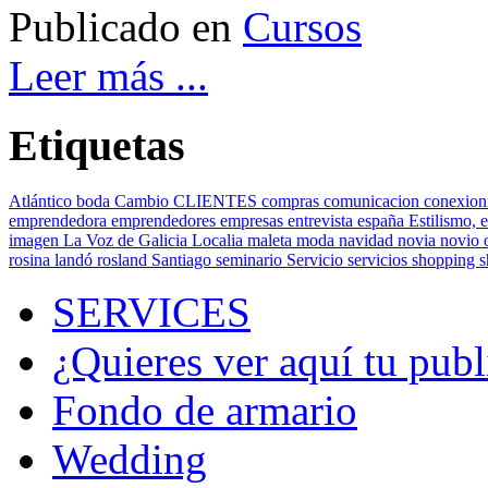
Publicado en
Cursos
Leer más ...
Etiquetas
Atlántico
boda
Cambio
CLIENTES
compras
comunicacion
conexion
emprendedora
emprendedores
empresas
entrevista
españa
Estilismo,
e
imagen
La Voz de Galicia
Localia
maleta
moda
navidad
novia
novio
rosina landó
rosland
Santiago
seminario
Servicio
servicios
shopping
SERVICES
¿Quieres ver aquí tu publ
Fondo de armario
Wedding